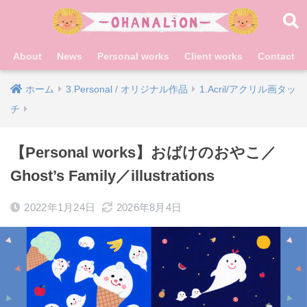
About
News
Personal works
Client works
Contact
ホーム
3.Personal / オリジナル作品
1.Acril/アクリル画タッ
チ
【Personal works】おばけのおやこ／
Ghost’s Family／illustrations
2022年1月24日
2026年8月4日