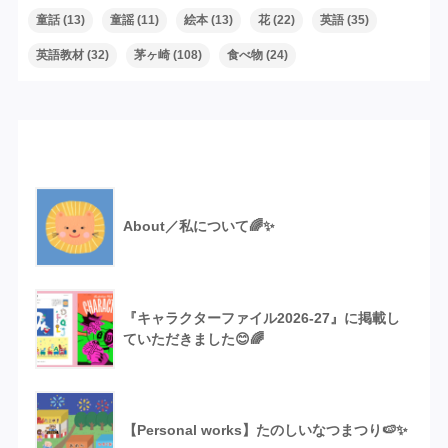
童話
(13)
童謡
(11)
絵本
(13)
花
(22)
英語
(35)
英語教材
(32)
茅ヶ崎
(108)
食べ物
(24)
Recent Posts
About／私について🌈✨
『キャラクターファイル2026-27』に掲載し
ていただきました😊🌈
【Personal works】たのしいなつまつり🍉✨