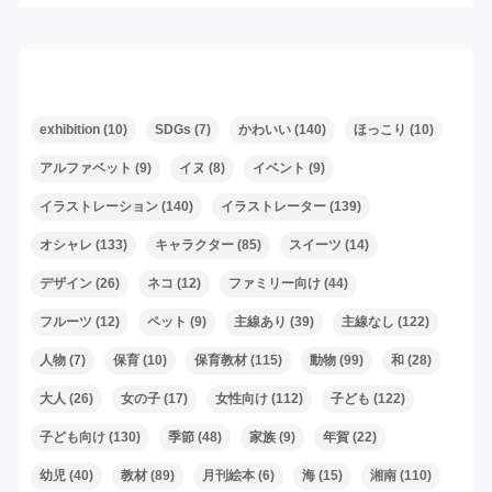
タグ
exhibition
(10)
SDGs
(7)
かわいい
(140)
ほっこり
(10)
アルファベット
(9)
イヌ
(8)
イベント
(9)
イラストレーション
(140)
イラストレーター
(139)
オシャレ
(133)
キャラクター
(85)
スイーツ
(14)
デザイン
(26)
ネコ
(12)
ファミリー向け
(44)
フルーツ
(12)
ペット
(9)
主線あり
(39)
主線なし
(122)
人物
(7)
保育
(10)
保育教材
(115)
動物
(99)
和
(28)
大人
(26)
女の子
(17)
女性向け
(112)
子ども
(122)
子ども向け
(130)
季節
(48)
家族
(9)
年賀
(22)
幼児
(40)
教材
(89)
月刊絵本
(6)
海
(15)
湘南
(110)