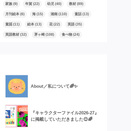
家族
(9)
年賀
(22)
幼児
(40)
教材
(89)
月刊絵本
(6)
海
(15)
湘南
(110)
童話
(13)
童謡
(11)
絵本
(13)
花
(22)
英語
(35)
英語教材
(32)
茅ヶ崎
(108)
食べ物
(24)
Recent Posts
About／私について🌈✨
『キャラクターファイル2026-27』
に掲載していただきました😊🌈