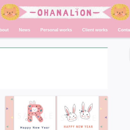
bout
News
Personal works
Client works
Conta