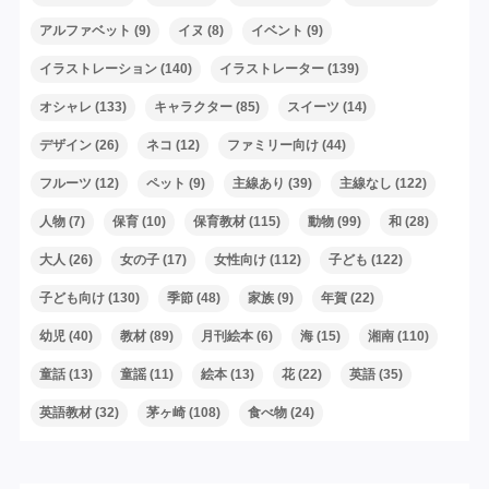
アルファベット
(9)
イヌ
(8)
イベント
(9)
イラストレーション
(140)
イラストレーター
(139)
オシャレ
(133)
キャラクター
(85)
スイーツ
(14)
デザイン
(26)
ネコ
(12)
ファミリー向け
(44)
フルーツ
(12)
ペット
(9)
主線あり
(39)
主線なし
(122)
人物
(7)
保育
(10)
保育教材
(115)
動物
(99)
和
(28)
大人
(26)
女の子
(17)
女性向け
(112)
子ども
(122)
子ども向け
(130)
季節
(48)
家族
(9)
年賀
(22)
幼児
(40)
教材
(89)
月刊絵本
(6)
海
(15)
湘南
(110)
童話
(13)
童謡
(11)
絵本
(13)
花
(22)
英語
(35)
英語教材
(32)
茅ヶ崎
(108)
食べ物
(24)