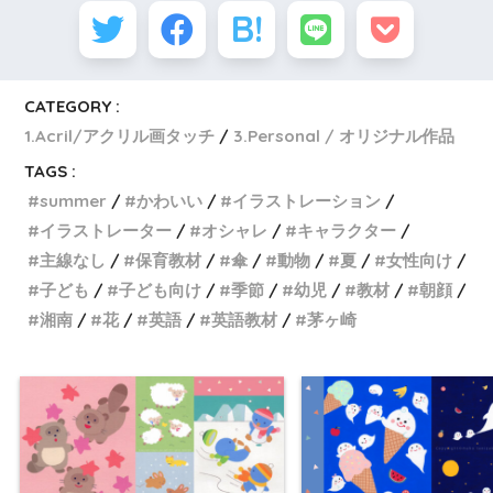
CATEGORY :
1.Acril/アクリル画タッチ
3.Personal / オリジナル作品
TAGS :
summer
かわいい
イラストレーション
イラストレーター
オシャレ
キャラクター
主線なし
保育教材
傘
動物
夏
女性向け
子ども
子ども向け
季節
幼児
教材
朝顔
湘南
花
英語
英語教材
茅ヶ崎