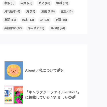
家族
(9)
年賀
(22)
幼児
(40)
教材
(89)
月刊絵本
(6)
海
(15)
湘南
(110)
童話
(13)
童謡
(11)
絵本
(13)
花
(22)
英語
(35)
英語教材
(32)
茅ヶ崎
(108)
食べ物
(24)
Recent Posts
About／私について🌈✨
『キャラクターファイル2026-27』
に掲載していただきました😊🌈