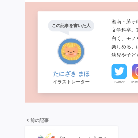
湘南・茅ヶ
この記事を書いた人
文学科卒。
白く、モノ
楽しめる、
幼児や子ど
たにざき まほ
イラストレーター
Twitter
Ins
前の記事