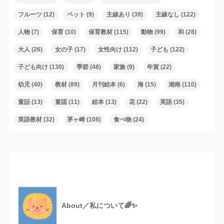
フルーツ
(12)
ペット
(9)
主線あり
(39)
主線なし
(122)
人物
(7)
保育
(10)
保育教材
(115)
動物
(99)
和
(28)
大人
(26)
女の子
(17)
女性向け
(112)
子ども
(122)
子ども向け
(130)
季節
(48)
家族
(9)
年賀
(22)
幼児
(40)
教材
(89)
月刊絵本
(6)
海
(15)
湘南
(110)
童話
(13)
童謡
(11)
絵本
(13)
花
(22)
英語
(35)
英語教材
(32)
茅ヶ崎
(108)
食べ物
(24)
Recent Posts
About／私について🌈✨