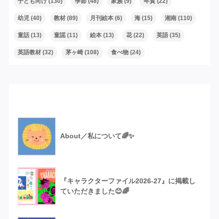
子ども向け
(130)
季節
(48)
家族
(9)
年賀
(22)
幼児
(40)
教材
(89)
月刊絵本
(6)
海
(15)
湘南
(110)
童話
(13)
童謡
(11)
絵本
(13)
花
(22)
英語
(35)
英語教材
(32)
茅ヶ崎
(108)
食べ物
(24)
Recent Posts
About／私について🌈✨
『キャラクターファイル2026-27』に掲載し
ていただきました😊🌈