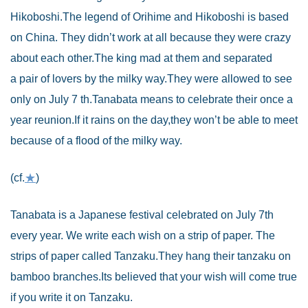
Hikoboshi.The legend of Orihime and Hikoboshi is based
on China. They didn’t work at all because they were crazy
about each other.The king mad at them and separated
a pair of lovers by the milky way.They were allowed to see
only on July 7 th.Tanabata means to celebrate their once a
year reunion.If it rains on the day,they won’t be able to meet
because of a flood of the milky way.
(cf.
★
)
Tanabata is a Japanese festival celebrated on July 7th
every year. We write each wish on a strip of paper. The
strips of paper called Tanzaku.They hang their tanzaku on
bamboo branches.Its believed that your wish will come true
if you write it on Tanzaku.