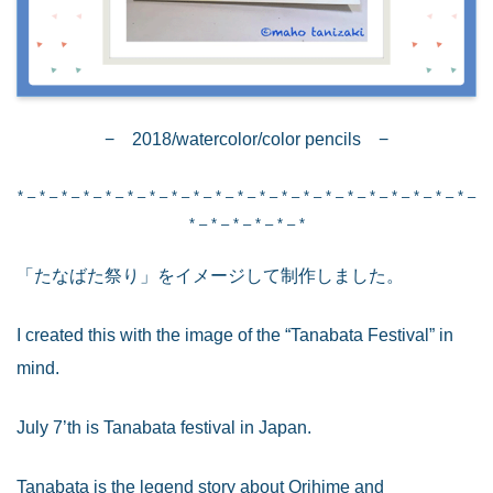
− 2018/watercolor/color pencils −
* – * – * – * – * – * – * – * – * – * – * – * – * – * – * – * – * – * – * – * – * –
* – * – * – * – * – *
「たなばた祭り」をイメージして制作しました。
I created this with the image of the “Tanabata Festival” in
mind.
July 7’th is Tanabata festival in Japan.
Tanabata is the legend story about Orihime and